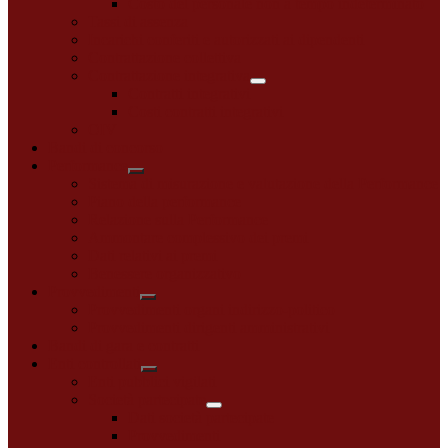
Costo del personale non a tempo indeterminato
Tassi di assenza
Incarichi conferiti e autorizzati ai dipendenti
Contrattazione collettiva
Contrattazione integrativa
Contratti integrativi
Costi contratti integrativi
OIV
Bandi di concorso
Performance
Sistema di misurazione e valutazione della Performance
Piano della performance
Relazione sulla Performance
Ammontare complessivo dei premi
Dati relativi ai premi
Benessere organizzativo
Provvedimenti
Provvedimenti organi indirizzo-politico
Provvedimenti dirigenti amministrativi
Bandi di gara e contratti
Enti controllati
Enti pubblici vigilati
Società partecipate
Dati società partecipate
Provvedimenti