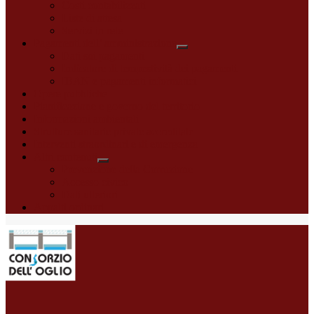
Costi contabilizzati
Liste di attesa
Servizi in rete
Pagamenti dell’ amministrazione
Dati sui pagamenti
Indicatore di tempestività dei pagamenti
IBAN e pagamenti informatici
Opere pubbliche
Pianificazione e governo del territorio
Informazioni ambientali
Strutture sanitarie private accreditate
Interventi straordinari e di emergenza
Altri contenuti
Prevenzione della Corruzione
Accesso civico
Dati ulteriori
Appalti ordinari