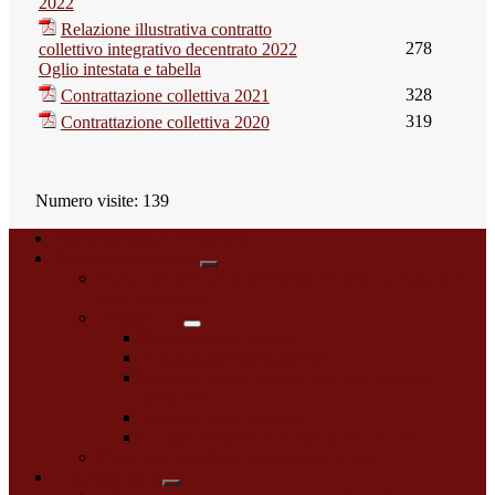
2022
Relazione illustrativa contratto
278
collettivo integrativo decentrato 2022
Oglio intestata e tabella
328
Contrattazione collettiva 2021
319
Contrattazione collettiva 2020
Numero visite:
139
Amministrazione trasparente
Disposizioni generali
Piano triennale per la prevenzione della corruzione e
della trasparenza
Atti generali
Riferimenti normativi
Atti amministrativi generali
Documenti di programmazione strategico-
gestionale
Statuti e leggi regionali
Codice disciplinare e codice di condotta
Oneri informativi per cittadini e imprese
Organizzazione