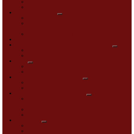
Enti di diritto privato controllati
Rappresentazione grafica
Attività e procedimenti
Tipologie di procedimento
Dichiarazioni sostitutive e acquisizione d’ufficio dei
dati
Dichiarazione dei redditi
Controlli sulle imprese
Sovvenzioni, contributi, sussidi, vantaggi economici
Criteri e modalità
Atti di concessione
Bilanci
Bilancio preventivo e consuntivo
Piano degli indicatori e risultati attesi di bilancio
Beni immobili e gestione patrimonio
Patrimonio immobiliare
Canoni di locazione o affitto
Controlli e rilievi sull’amministrazione
Organismi indipendenti di valutazione, nuclei di
valutazione o altri organismi con funzioni analoghe
Organi di revisione amministrativa e contabile
Corte dei conti
Servizi erogati
Carta dei servizi e standard di qualità
Class action