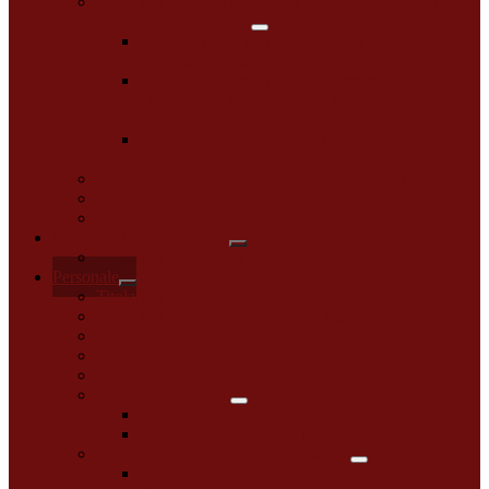
Titolari di incarichi politici, di amministrazione, di
direzione o di governo
Titolari di incarichi politici di cui all’art. 14, co.1,
del dlgs n. 33/2013
Titolari di incarichi di amministrazione, di
direzione o di governo di cui all’art. 14, co.1-bis,
del dlgs n. 33/2013
Cessati dall’incarico (documentazione da
pubblicare sul sito web)
Sanzioni per mancata comunicazione dei dati
Articolazione degli uffici
Telefono e posta elettronica
Consulenti e collaboratori
Titolari di incarichi di collaborazione o consulenza
Personale
Titolari di incarichi dirigenziali amministrativi di vertice
Titolari di incarichi dirigenziali (dirigenti non generali)
Dirigenti cessati
Sanzioni per mancata comunicazione dei dati
Posizioni organizzative
Dotazione organica
Conto annuale del personale
Costo personale tempo indeterminato
Personale non a tempo indeterminato
Personale non a tempo indeterminato