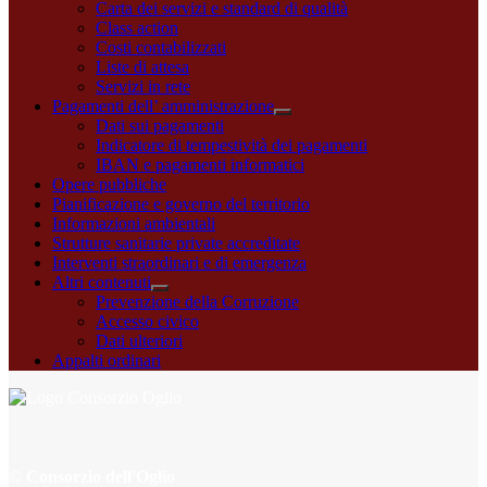
Carta dei servizi e standard di qualità
Class action
Costi contabilizzati
Liste di attesa
Servizi in rete
Pagamenti dell’ amministrazione
Dati sui pagamenti
Indicatore di tempestività dei pagamenti
IBAN e pagamenti informatici
Opere pubbliche
Pianificazione e governo del territorio
Informazioni ambientali
Strutture sanitarie private accreditate
Interventi straordinari e di emergenza
Altri contenuti
Prevenzione della Corruzione
Accesso civico
Dati ulteriori
Appalti ordinari
© Consorzio dell'Oglio