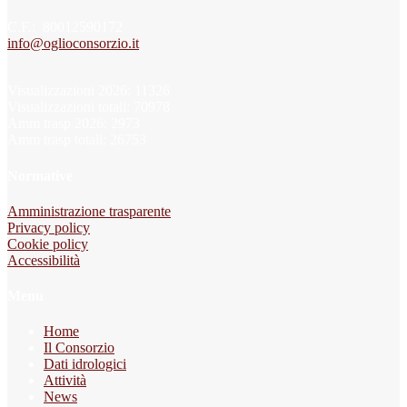
C.F.: 80012590172
info@oglioconsorzio.it
Visualizzazioni 2026: 11326
Visualizzazioni totali: 70978
Amm trasp 2026: 2973
Amm trasp totali: 26753
Normative
Amministrazione trasparente
Privacy policy
Cookie policy
Accessibilità
Menu
Home
Il Consorzio
Dati idrologici
Attività
News