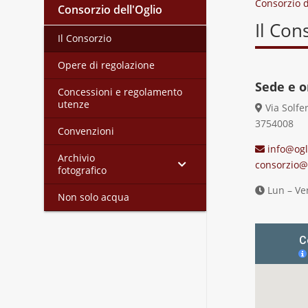
Consorzio d
Consorzio dell'Oglio
Il Con
Il Consorzio
Opere di regolazione
Sede e o
Concessioni e regolamento
utenze
Via Solfe
3754008
Convenzioni
info@ogli
Archivio
consorzio@p
fotografico
Lun – Ven
Non solo acqua