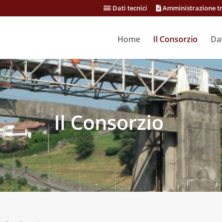
Dati tecnici
Amministrazione t
Home
Il Consorzio
Dat
Il Consorzio