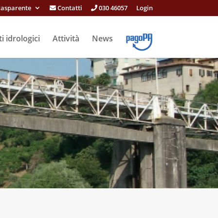
rasparente
Contatti
030 46057
Login
i idrologici
Attività
News