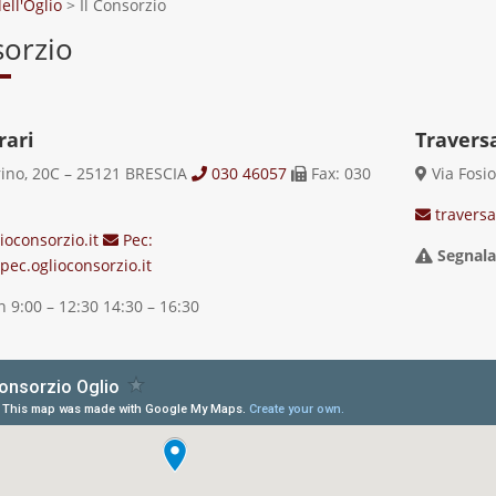
ell'Oglio
>
Il Consorzio
sorzio
rari
Traversa
rino, 20C – 25121 BRESCIA
030 46057
Fax: 030
Via Fosi
traversa
oconsorzio.it
Pec:
Segnala
ec.oglioconsorzio.it
 9:00 – 12:30 14:30 – 16:30