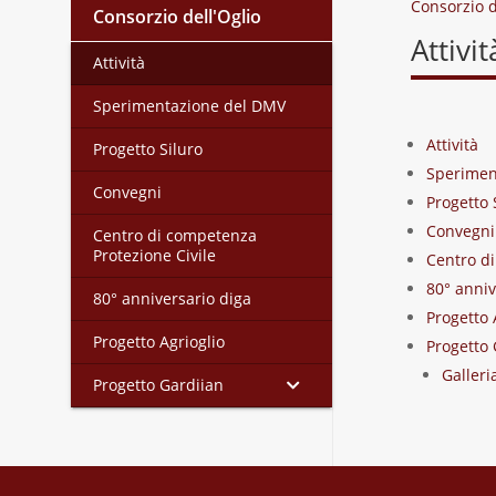
Consorzio d
Consorzio dell'Oglio
Attivit
Attività
Sperimentazione del DMV
Attività
Progetto Siluro
Sperimen
Convegni
Progetto 
Convegni
Centro di competenza
Protezione Civile
Centro di
80° anniv
80° anniversario diga
Progetto 
Progetto Agrioglio
Progetto 
Galleri
Progetto Gardiian