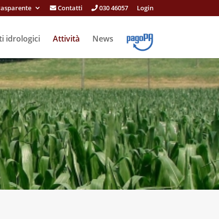
rasparente
Contatti
030 46057
Login
i idrologici
Attività
News