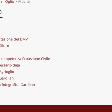
ell'Oglio
>
Attività
à
tazione del DMV
Siluro
 competenza Protezione Civile
ersario diga
Agrioglio
Gardiian
a fotografica Gardiian