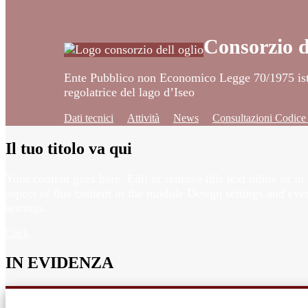
Consorzio d
Ente Pubblico non Economico Legge 70/1975 istit
regolatrice del lago d’Iseo
Dati tecnici
Attività
News
Consultazioni Codic
Il tuo titolo va qui
Your content goes here. Edit or remove this text inline or in
aspect of this content in the module Design settings and ev
settings.
Click
IN EVIDENZA