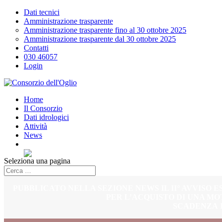
Dati tecnici
Amministrazione trasparente
Amministrazione trasparente fino al 30 ottobre 2025
Amministrazione trasparente dal 30 ottobre 2025
Contatti
030 46057
Login
Home
Il Consorzio
Dati idrologici
Attività
News
Seleziona una pagina
PUBBLICATO NELLA SEZIONE NEWS IL II° AVVISO 
PER L’ACQUISTO DI UNA M
SCADENZA 18