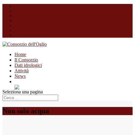
Dati tecnici
Amministrazione trasparente
Amministrazione trasparente fino al 30 ottobre 2025
Amministrazione trasparente dal 30 ottobre 2025
Contatti
030 46057
Login
Home
Il Consorzio
Dati idrologici
Attività
News
Seleziona una pagina
Non solo acqua