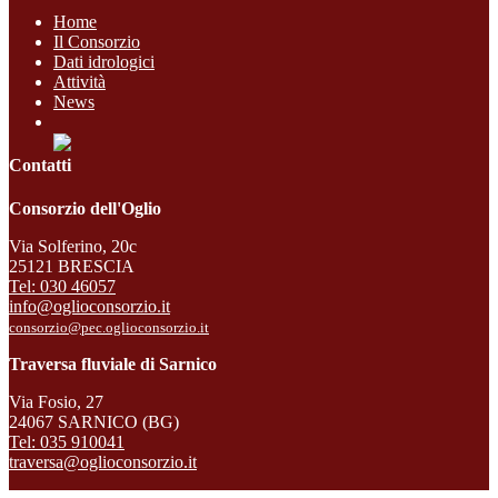
Home
Il Consorzio
Dati idrologici
Attività
News
Contatti
Consorzio dell'Oglio
Via Solferino, 20c
25121 BRESCIA
Tel: 030 46057
info@oglioconsorzio.it
consorzio@pec.oglioconsorzio.it
Traversa fluviale di Sarnico
Via Fosio, 27
24067 SARNICO (BG)
Tel: 035 910041
traversa@oglioconsorzio.it