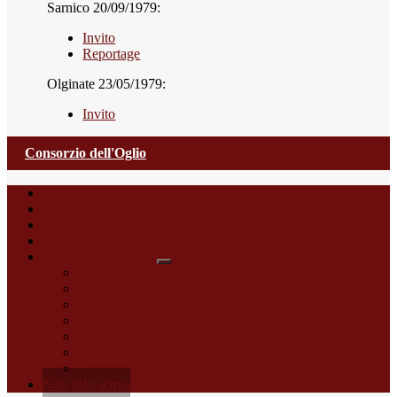
Sarnico 20/09/1979:
Invito
Reportage
Olginate 23/05/1979:
Invito
Consorzio dell'Oglio
Il Consorzio
Opere di regolazione
Concessioni e regolamento utenze
Convenzioni
Archivio fotografico
Archivio storico
Derivazioni
Ottantesimo
Giapponesi
Eventi di piena
Vedute
Vedute aeree
Non solo acqua