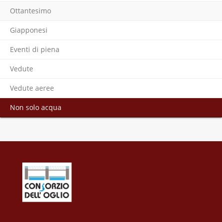
Ottantesimo
Giapponesi
Eventi di piena
Vedute
Vedute aeree
Non solo acqua