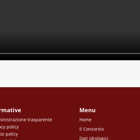
rmative
Menu
nistrazione trasparente
Home
acy policy
Il Consorzio
ie policy
Dati idrologici