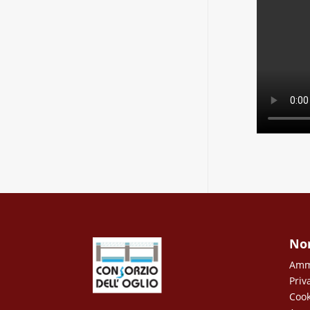
No
Ammi
Priv
Cook