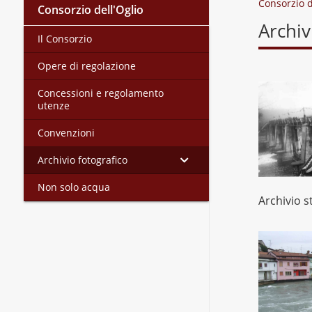
Consorzio d
Consorzio dell'Oglio
Archiv
Il Consorzio
Opere di regolazione
Concessioni e regolamento
utenze
Convenzioni
Archivio fotografico
Non solo acqua
Archivio s