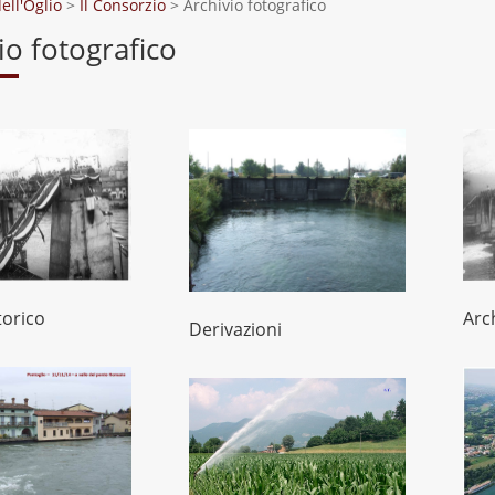
ell'Oglio
>
Il Consorzio
>
Archivio fotografico
io fotografico
torico
Arc
Derivazioni