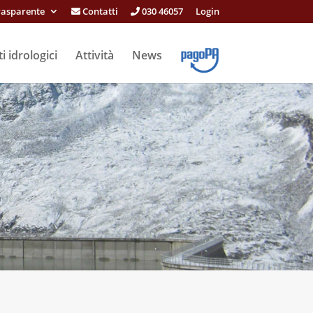
rasparente
Contatti
030 46057
Login
i idrologici
Attività
News