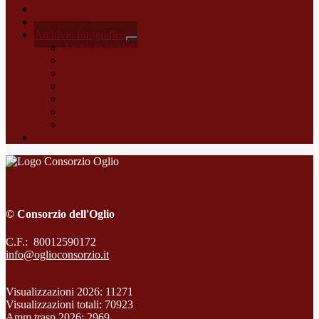
Concessioni e regolamento utenze
Convenzioni
Archivio fotografico
Archivio storico
Derivazioni
Ottantesimo
Giapponesi
Eventi di piena
Vedute
Vedute aeree
Non solo acqua
© Consorzio dell'Oglio
C.F.: 80012590172
info@oglioconsorzio.it
Visualizzazioni 2026: 11271
Visualizzazioni totali: 70923
Amm trasp 2026: 2969