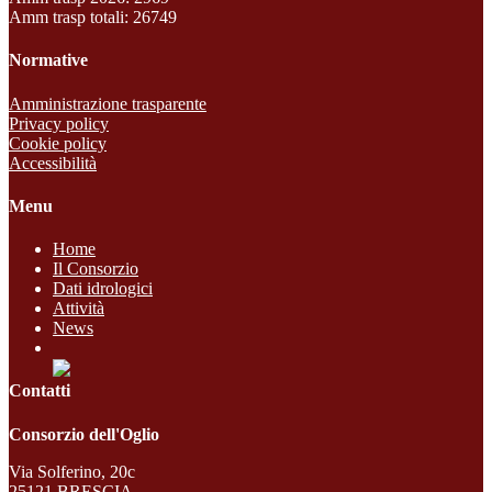
Amm trasp totali: 26749
Normative
Amministrazione trasparente
Privacy policy
Cookie policy
Accessibilità
Menu
Home
Il Consorzio
Dati idrologici
Attività
News
Contatti
Consorzio dell'Oglio
Via Solferino, 20c
25121 BRESCIA