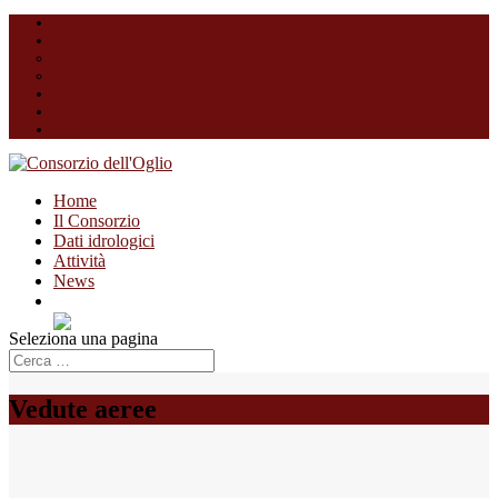
Dati tecnici
Amministrazione trasparente
Amministrazione trasparente fino al 30 ottobre 2025
Amministrazione trasparente dal 30 ottobre 2025
Contatti
030 46057
Login
Home
Il Consorzio
Dati idrologici
Attività
News
Seleziona una pagina
Vedute aeree