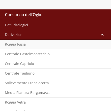
Consorzio dell'Oglio
Dati idrologici
Derivazioni
Roggia Fusia
Centrale Castelmontecchio
Centrale Capriolo
Centrale Tagliuno
Sollevamento Franciacorta
Media Pianura Bergamasca
Roggia Vetra