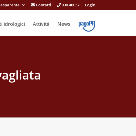
rasparente
Contatti
030 46057
Login
i idrologici
Attività
News
vagliata