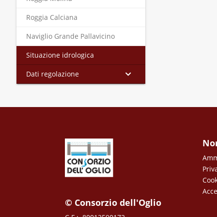
Roggia Calciana
Naviglio Grande Pallavicino
Situazione idrologica
Dati regolazione
No
Ammi
Priv
Cook
Acce
© Consorzio dell'Oglio