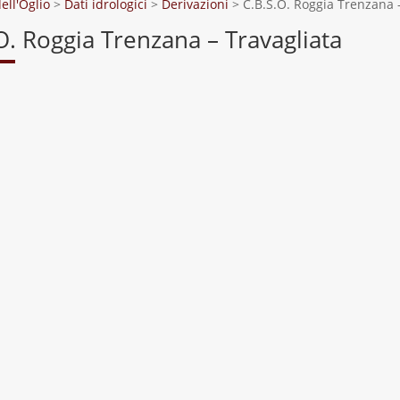
ell'Oglio
>
Dati idrologici
>
Derivazioni
>
C.B.S.O. Roggia Trenzana 
O. Roggia Trenzana – Travagliata