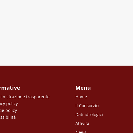
rmative
Menu
nistrazione trasparente
Home
acy policy
Il Consorzio
ie policy
Dati idrologici
ssibilità
Attività
News